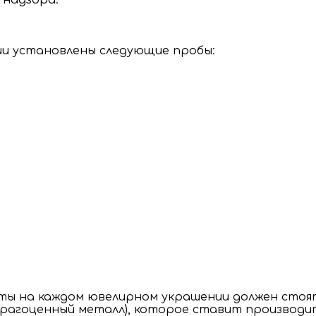
 надзора.
ии установлены следующие пробы:
ты на каждом ювелирном украшении должен стоят
 драгоценный металл), которое ставит производ