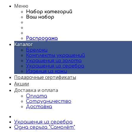
Меню
Набор категорий
Ваш набор
Распродажа
Каталог
Брелоки
Комплекты украшений
Украшения из золота
Украшения из серебра
Изделия из кожи
Подарочные сертификаты
Акции
Доставка и оплата
Оплата
Сотрудничество
Доставка
Украшения из серебра
Одна серьга "Самолёт"