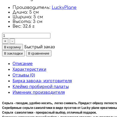
Производитель:
LuckyPlane
Длина:
5 см
Ширина:
5 см
Высота:
3 см
Вес:
32.6 г
Быстрый заказ
В корзину
В закладки
В сравнение
Описание
Характеристики
Отзывы (0)
Бирка завода- изготовителя
Клеймо пробирной палаты
Именник производителя
Серьга - гвоздик, удобно носить, легко снимать. Придаст образу легкос
Серебряные серьги самолётики в виде пусетов от
Lucky
plane креативны
Серьги самолетики - прекрасный выбор, отличный подарок.